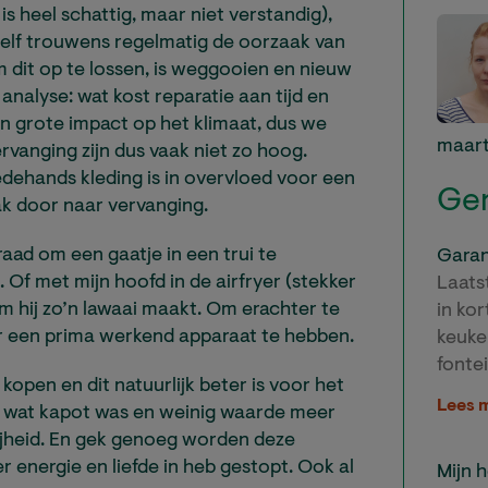
s heel schattig, maar niet verstandig),
 zelf trouwens regelmatig de oorzaak van
m dit op te lossen, is weggooien en nieuw
analyse: wat kost reparatie aan tijd en
n grote impact op het klimaat, dus we
maart
vanging zijn dus vaak niet zo hoog.
ehands kleding is in overvloed voor een
Ger
ak door naar vervanging.
aad om een gaatje in een trui te
Garan
 Of met mijn hoofd in de airfryer (stekker
Laats
m hij zo’n lawaai maakt. Om erachter te
in ko
er een prima werkend apparaat te hebben.
keuke
fonte
e kopen en dit natuurlijk beter is voor het
Lees 
ets wat kapot was en weinig waarde meer
lijheid. En gek genoeg worden deze
 energie en liefde in heb gestopt. Ook al
Mijn 