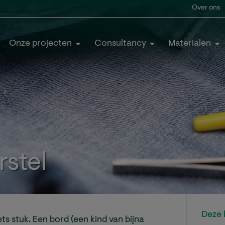
Over ons
Onze projecten
Consultancy
Materialen
rstel
Deze 
ets stuk. Een bord (een kind van bijna