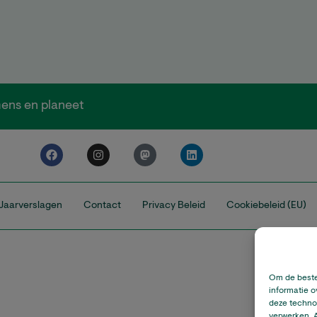
ens en planeet
Jaarverslagen
Contact
Privacy Beleid
Cookiebeleid (EU)
Climate Stew
een gere
Om de beste
informatie o
deze technol
© C
verwerken. A