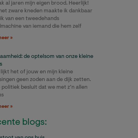
k al jaren mijn eigen brood. Heerlijk!
het zware kneden maakte ik dankbaar
ik van een tweedehands
machine van iemand die hem zelf
meer »
aamheid: de optelsom van onze kleine
s
ijkt het of jouw en mijn kleine
ssingen geen zoden aan de dijk zetten.
 politiek besluit dat we met z’n allen
ns
meer »
ente blogs:
tstoot van ons huis