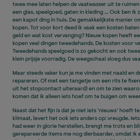
twee mee laten helpen de vaatwasser uit te ruimen i
een glas, speelgoed, gaten in kleding … Ook ben ik
een kapot ding in huis. De gemakkelijkste manier o
kopen. Tot voor kort deed ik vaak een kosten baten 
geld en wat kost vervanging? Nieuw kopen heeft ee
kopen veel dingen tweedehands. De kosten voor ver
Tweedehands speelgoed is zo gekocht en ook tweed
klein prijsje voorradig. De weegschaal sloeg dus va
Maar steeds vaker kun je me vinden met naald en dr
repareren. Of met een tangetje om een rits te fixen.
uit het stopcontact uiteraard) en om te zien waaro
komen dat ik alleen iets hoef om te buigen om we
Naast dat het fijn is dat je niet iets ‘nieuws’ hoeft t
klimaat, levert het ook iets anders op: vreugde. I
had weer in glorie herstellen, brengt me trots en b
gerepareerde items me nog dierbaarder, omdat ik er