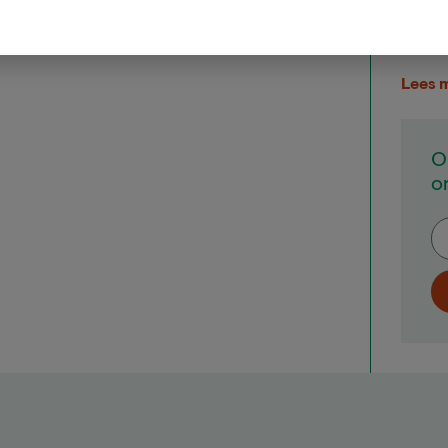
en pr
Maart
Lees 
O
o