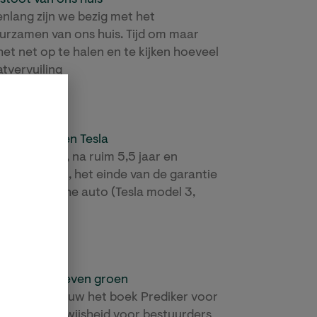
renlang zijn we bezig met het
urzamen van ons huis. Tijd om maar
het net op te halen en te kijken hoeveel
atvervuiling
meer »
radox van een Tesla
ag bereik ik, na ruim 5,5 jaar en
00 km rijden, het einde van de garantie
ijn elektrische auto (Tesla model 3,
haf 52.500
meer »
niet overdreven groen
t las ik opnieuw het boek Prediker voor
ers, levenswijsheid voor bestuurders