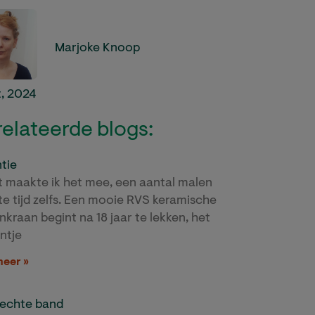
Marjoke Knoop
, 2024
elateerde blogs:
tie
t maakte ik het mee, een aantal malen
rte tijd zelfs. Een mooie RVS keramische
nkraan begint na 18 jaar te lekken, het
intje
meer »
hechte band