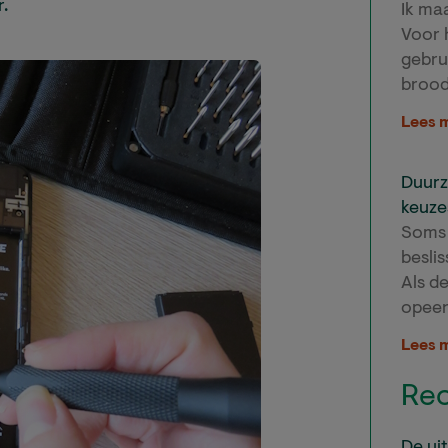
r.
Ik maa
Voor 
gebru
brood
Lees 
Duurz
keuze
Soms l
besli
Als de
opee
Lees 
Rec
De ui