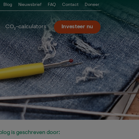
Blog
Nieuwsbrief
FAQ
Contact
Doneer
CO₂-calculators
Investeer nu
blog is geschreven door: