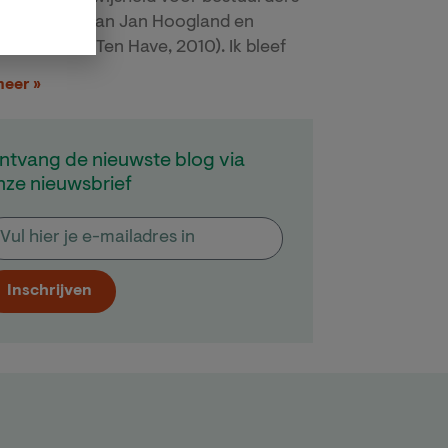
ofessionals van Jan Hoogland en
en Verkerk (Ten Have, 2010). Ik bleef
meer »
ntvang de nieuwste blog via
nze nieuwsbrief
Inschrijven