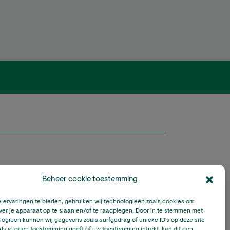
Beheer cookie toestemming
ards is onderdeel van Stichting A Rocha Nederland,
gistreerd goed doel in Nederland (RSIN: 815032924).
 ervaringen te bieden, gebruiken wij technologieën zoals cookies om
Climate Stewards KVK-nummer: 32095673
ver je apparaat op te slaan en/of te raadplegen. Door in te stemmen met
ogieën kunnen wij gegevens zoals surfgedrag of unieke ID's op deze site
opyright Climate Stewards Ltd. – All rights reserved.
ls je geen toestemming geeft of uw toestemming intrekt, kan dit een