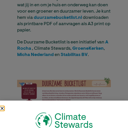
wat jij in en om je huis en onderweg kan doen
voor een groener en duurzamer leven. Je kunt
hem via
duurzamebucketlist.nl
downloaden
als printbare PDF of aanvragen als A3 print op
papier.
De Duurzame Bucketlist is een initiatief van
A
Rocha
, Climate Stewards,
GroeneKerken
,
Micha Nederland
en
Stabilitas BV
.