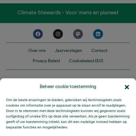
Climate Stewards - Voor mens en planeet
Over ons
Jaarverslagen
Contact
Privacy Beleid
Cookiebeleid (EU)
Beheer cookie toestemming
Om de beste ervaringen te bieden, gebruiken wij technologieën zoals
Nederland
Verenigd Koninkrijk
Verenigde Staten
cookies om informatie over je apparaat op te slaan en/of te raadplegen.
Door in te stemmen met deze technologieën kunnen wij gegevens zoals
surfgedrag of unieke ID's op deze site verwerken. Als je geen toestemming
Climate Stewards is onderdeel van Stichting A Rocha Nederland,
geeft of uw toestemming intrekt, kan dit een nadelige invloed hebben op
een geregistreerd goed doel in Nederland (RSIN: 815032924).
bepaalde functies en mogelijkheden.
Climate Stewards KVK-nummer: 32095673