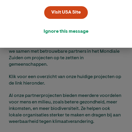
Visit USA Site
Ignore this message
Via ons speciale Climate Stewards Keurmerk werken
we samen met betrouwbare partners in het Mondiale
Zuiden om projecten op te zetten in
gemeenschappen.
Klik voor een overzicht van onze huidige projecten op
de link hieronder.
Al onze partnerprojecten bieden meerdere voordelen
voor mens en milieu, zoals betere gezondheid, meer
inkomsten, en meer biodiversiteit. Ze helpen ook
lokale organisaties sterker te maken en dragen bij aan
weerbaarheid tegen klimaatverandering.