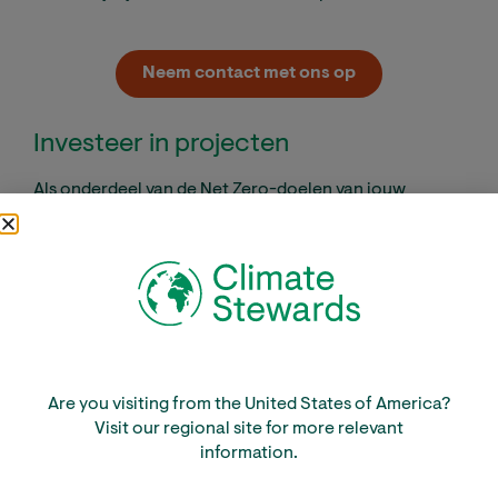
Neem contact met ons op
Investeer in projecten
Als onderdeel van de Net Zero-doelen van jouw
organisatie kun je ervoor kiezen om elk jaar de
overgebleven CO₂-uitstoot te compenseren door te
investeren in projecten die CO₂-uitstoot verminderen
of een gelijkwaardige hoeveelheid CO₂ uit de lucht
halen.
Are you visiting from the United States of America?
Visit our regional site for more relevant
information.