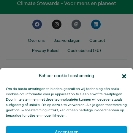
Climate Stewards - Voor mens en planeet
Over ons
Jaarverslagen
Contact
Privacy Beleid
Cookiebeleid (EU)
Beheer cookie toestemming
Om de beste ervaringen te bieden, gebruiken wij technologieën zoals
Nederland
Verenigd Koninkrijk
Verenigde Staten
cookies om informatie over je apparaat op te slaan en/of te raadplegen.
Door in te stemmen met deze technologieën kunnen wij gegevens zoals
surfgedrag of unieke ID's op deze site verwerken. Als je geen toestemming
Climate Stewards is onderdeel van Stichting A Rocha Nederland,
geeft of uw toestemming intrekt, kan dit een nadelige invloed hebben op
een geregistreerd goed doel in Nederland (RSIN: 815032924).
bepaalde functies en mogelijkheden.
Climate Stewards KVK-nummer: 32095673
© Copyright Climate Stewards Ltd. – All rights reserved.
Accepteren