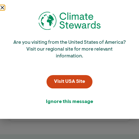
Are you visiting from the United States of America?
Visit our regional site for more relevant
Vakantie: tijd voor verandering
information.
Martine van Wolfswinkel
Visit USA Site
Fijn in de (propvolle) trein
Ignore this message
Veraniek Veldstra