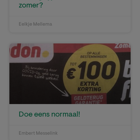
zomer?
Eelkje Mellema
Doe eens normaal!
Embert Messelink