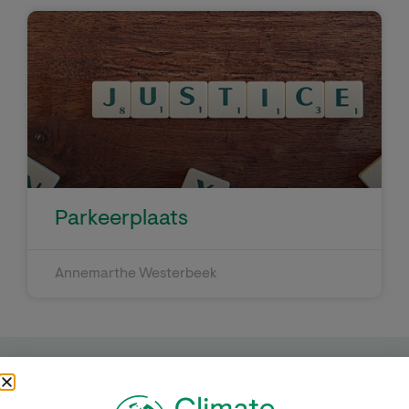
Parkeerplaats
Annemarthe Westerbeek
Kom in actie