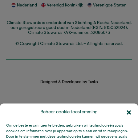
Nederland
Verenigd Koninkrijk
Verenigde Staten
Climate Stewards is onderdeel van Stichting A Rocha Nederland,
een geregistreerd goed doel in Nederland (RSIN: 815032924).
Climate Stewards KVK-nummer: 32095673
© Copyright Climate Stewards Ltd. – All rights reserved.
Designed & Developed by Tusko
Beheer cookie toestemming
Om de beste ervaringen te bieden, gebruiken wij technologieën zoals
cookies om informatie over je apparaat op te slaan en/of te raadplegen.
Door in te stemmen met deze technologieën kunnen wij gegevens zoals