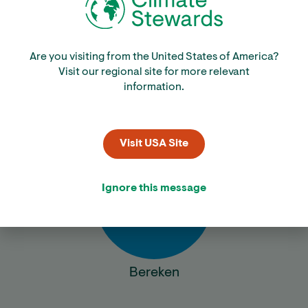
Climate Stewards helpt jou je CO₂-voetafdruk te
berekenen, te verminderen wat je kunt en de rest te
investeren in projecten.
Are you visiting from the United States of America?
We werken met betrouwbare
Visit our regional site for more relevant
gemeenschapsprojecten die naast CO
-reductie ook
2
information.
veel lokale voordelen opleveren.
Visit USA Site
Ignore this message
Bereken