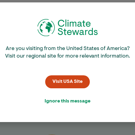
Are you visiting from the United States of America?
Visit our regional site for more relevant information.
Visit USA Site
Kom in actie
Ignore this message
druk te berekenen, te verminderen wat je kunt en de rest
schapsprojecten die naast CO
-reductie ook veel lok
2