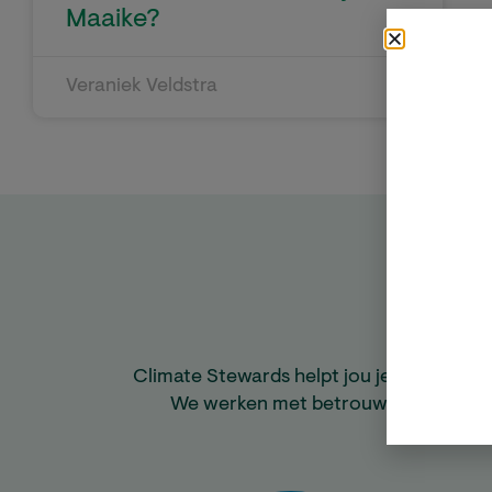
Maaike?
Veraniek Veldstra
Climate Stewards helpt jou je CO₂-voetaf
We werken met betrouwbare gemeen