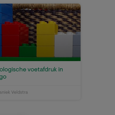
ologische voetafdruk in
go
aniek Veldstra