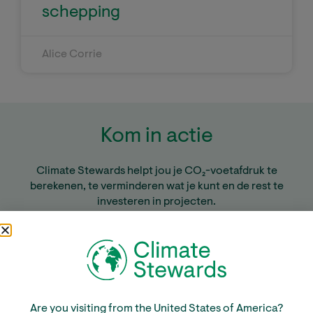
schepping
Alice Corrie
Kom in actie
Climate Stewards helpt jou je CO₂-voetafdruk te
berekenen, te verminderen wat je kunt en de rest te
investeren in projecten.
We werken met betrouwbare
gemeenschapsprojecten die naast CO
-reductie ook
2
veel lokale voordelen opleveren.
Are you visiting from the United States of America?