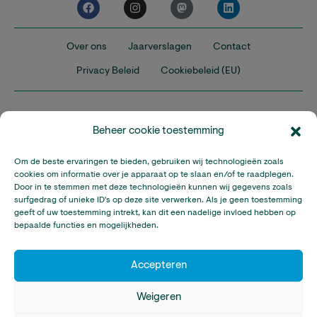
Over ons
Jaarverslagen
Contact
Privacy Beleid
Cookiebeleid (EU)
Beheer cookie toestemming
Om de beste ervaringen te bieden, gebruiken wij technologieën zoals
Nederland
Verenigd Koninkrijk
Verenigde Staten
cookies om informatie over je apparaat op te slaan en/of te raadplegen.
Door in te stemmen met deze technologieën kunnen wij gegevens zoals
surfgedrag of unieke ID's op deze site verwerken. Als je geen toestemming
Climate Stewards is onderdeel van Stichting A Rocha Nederland,
geeft of uw toestemming intrekt, kan dit een nadelige invloed hebben op
een geregistreerd goed doel in Nederland (RSIN: 815032924).
bepaalde functies en mogelijkheden.
Climate Stewards KVK-nummer: 32095673
© Copyright Climate Stewards Ltd. – All rights reserved.
Accepteren
Weigeren