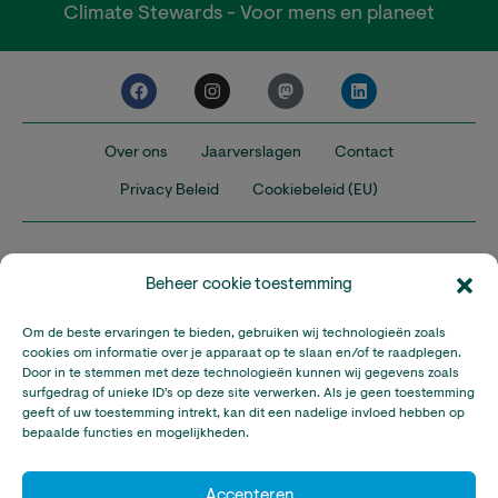
Climate Stewards - Voor mens en planeet
Over ons
Jaarverslagen
Contact
Privacy Beleid
Cookiebeleid (EU)
Beheer cookie toestemming
Om de beste ervaringen te bieden, gebruiken wij technologieën zoals
Nederland
Verenigd Koninkrijk
Verenigde Staten
cookies om informatie over je apparaat op te slaan en/of te raadplegen.
Door in te stemmen met deze technologieën kunnen wij gegevens zoals
surfgedrag of unieke ID's op deze site verwerken. Als je geen toestemming
Climate Stewards is onderdeel van Stichting A Rocha Nederland,
geeft of uw toestemming intrekt, kan dit een nadelige invloed hebben op
een geregistreerd goed doel in Nederland (RSIN: 815032924).
bepaalde functies en mogelijkheden.
Climate Stewards KVK-nummer: 32095673
© Copyright Climate Stewards Ltd. – All rights reserved.
Accepteren