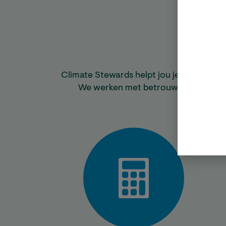
Climate Stewards helpt jou je CO₂-voetaf
We werken met betrouwbare gemeen