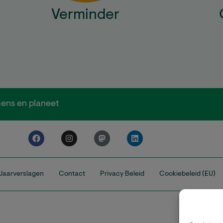
Verminder
ens en planeet
Jaarverslagen
Contact
Privacy Beleid
Cookiebeleid (EU)
Climate Stew
een gere