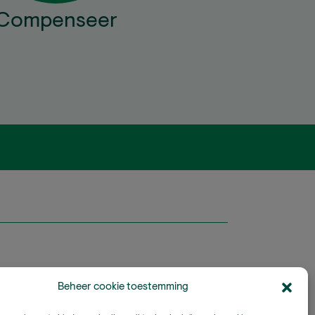
Compenseer
Beheer cookie toestemming
ards is onderdeel van Stichting A Rocha Nederland,
gistreerd goed doel in Nederland (RSIN: 815032924).