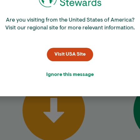
Are you visiting from the United States of America?
Kom in actie
Visit our regional site for more relevant information.
druk te berekenen, te verminderen wat je kunt en de rest
schapsprojecten die naast CO
-reductie ook veel lok
Visit USA Site
2
Ignore this message