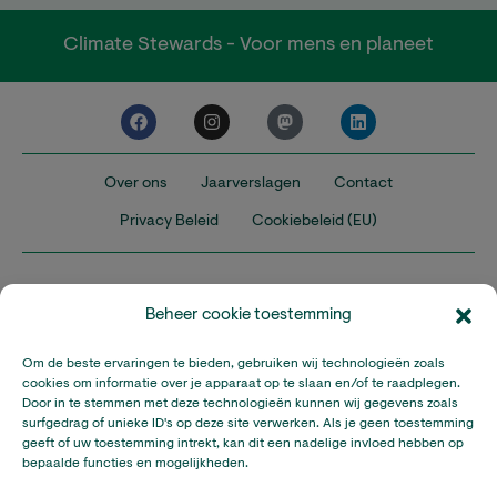
Climate Stewards - Voor mens en planeet
Over ons
Jaarverslagen
Contact
Privacy Beleid
Cookiebeleid (EU)
Beheer cookie toestemming
Om de beste ervaringen te bieden, gebruiken wij technologieën zoals
Nederland
Verenigd Koninkrijk
Verenigde Staten
cookies om informatie over je apparaat op te slaan en/of te raadplegen.
Door in te stemmen met deze technologieën kunnen wij gegevens zoals
surfgedrag of unieke ID's op deze site verwerken. Als je geen toestemming
Climate Stewards is onderdeel van Stichting A Rocha Nederland,
geeft of uw toestemming intrekt, kan dit een nadelige invloed hebben op
een geregistreerd goed doel in Nederland (RSIN: 815032924).
bepaalde functies en mogelijkheden.
Climate Stewards KVK-nummer: 32095673