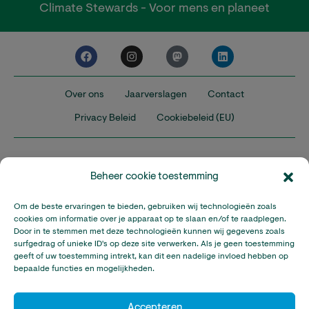
Climate Stewards - Voor mens en planeet
Over ons
Jaarverslagen
Contact
Privacy Beleid
Cookiebeleid (EU)
Beheer cookie toestemming
Om de beste ervaringen te bieden, gebruiken wij technologieën zoals
Nederland
Verenigd Koninkrijk
Verenigde Staten
cookies om informatie over je apparaat op te slaan en/of te raadplegen.
Door in te stemmen met deze technologieën kunnen wij gegevens zoals
surfgedrag of unieke ID's op deze site verwerken. Als je geen toestemming
Climate Stewards is onderdeel van Stichting A Rocha Nederland,
geeft of uw toestemming intrekt, kan dit een nadelige invloed hebben op
een geregistreerd goed doel in Nederland (RSIN: 815032924).
bepaalde functies en mogelijkheden.
Climate Stewards KVK-nummer: 32095673
© Copyright Climate Stewards Ltd. – All rights reserved.
Accepteren