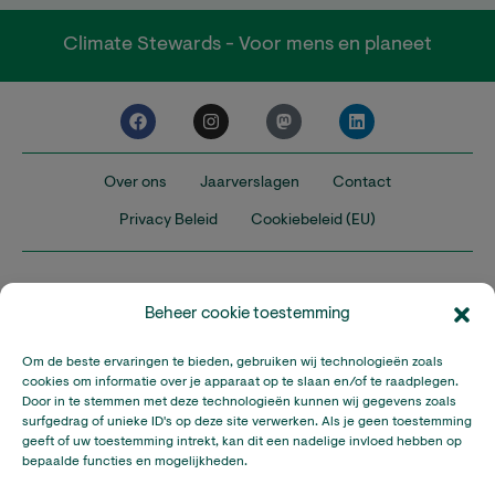
Climate Stewards - Voor mens en planeet
Over ons
Jaarverslagen
Contact
Privacy Beleid
Cookiebeleid (EU)
Beheer cookie toestemming
Om de beste ervaringen te bieden, gebruiken wij technologieën zoals
Nederland
Verenigd Koninkrijk
Verenigde Staten
cookies om informatie over je apparaat op te slaan en/of te raadplegen.
Door in te stemmen met deze technologieën kunnen wij gegevens zoals
surfgedrag of unieke ID's op deze site verwerken. Als je geen toestemming
Climate Stewards is onderdeel van Stichting A Rocha Nederland,
geeft of uw toestemming intrekt, kan dit een nadelige invloed hebben op
een geregistreerd goed doel in Nederland (RSIN: 815032924).
bepaalde functies en mogelijkheden.
Climate Stewards KVK-nummer: 32095673