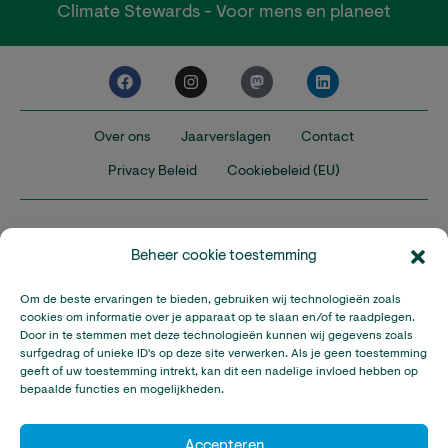
Climate Stewards - Voor mens en planeet
Over ons
Jaarverslagen
Contact
Privacy Beleid
Cookiebeleid (EU)
Beheer cookie toestemming
Om de beste ervaringen te bieden, gebruiken wij technologieën zoals
Nederland
Verenigd Koninkrijk
Verenigde Staten
cookies om informatie over je apparaat op te slaan en/of te raadplegen.
Door in te stemmen met deze technologieën kunnen wij gegevens zoals
surfgedrag of unieke ID's op deze site verwerken. Als je geen toestemming
Climate Stewards is onderdeel van Stichting A Rocha Nederland,
geeft of uw toestemming intrekt, kan dit een nadelige invloed hebben op
een geregistreerd goed doel in Nederland (RSIN: 815032924).
bepaalde functies en mogelijkheden.
Climate Stewards KVK-nummer: 32095673
© Copyright Climate Stewards Ltd. – All rights reserved.
Accepteren