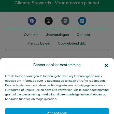
Climate Stewards - Voor mens en planeet
Over ons
Jaarverslagen
Contact
Privacy Beleid
Cookiebeleid (EU)
Beheer cookie toestemming
Om de beste ervaringen te bieden, gebruiken wij technologieën zoals
Nederland
Verenigd Koninkrijk
Verenigde Staten
cookies om informatie over je apparaat op te slaan en/of te raadplegen.
Door in te stemmen met deze technologieën kunnen wij gegevens zoals
surfgedrag of unieke ID's op deze site verwerken. Als je geen toestemming
Climate Stewards is onderdeel van Stichting A Rocha Nederland,
geeft of uw toestemming intrekt, kan dit een nadelige invloed hebben op
een geregistreerd goed doel in Nederland (RSIN: 815032924).
bepaalde functies en mogelijkheden.
Climate Stewards KVK-nummer: 32095673
© Copyright Climate Stewards Ltd. – All rights reserved.
Accepteren