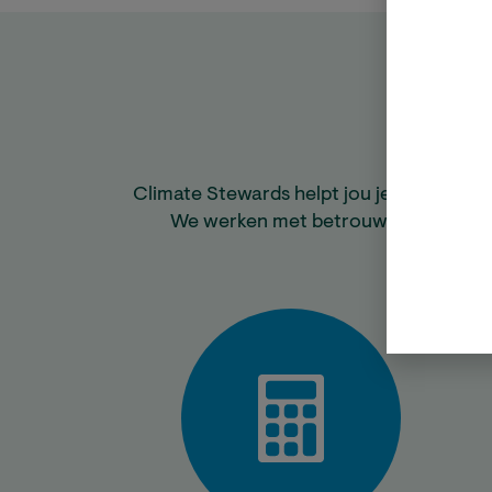
Climate Stewards helpt jou je CO₂-voetaf
We werken met betrouwbare gemeen