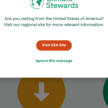
Are you visiting from the United States of America?
Visit our regional site for more relevant information.
Kom in actie
druk te berekenen, te verminderen wat je kunt en de rest
Visit USA Site
schapsprojecten die naast CO
-reductie ook veel lok
2
Ignore this message