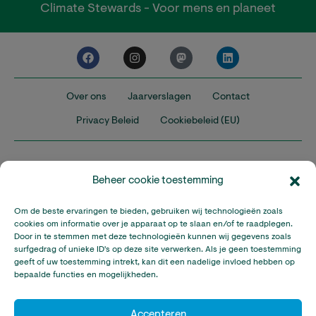
Climate Stewards - Voor mens en planeet
Over ons
Jaarverslagen
Contact
Privacy Beleid
Cookiebeleid (EU)
Beheer cookie toestemming
Om de beste ervaringen te bieden, gebruiken wij technologieën zoals
Nederland
Verenigd Koninkrijk
Verenigde Staten
cookies om informatie over je apparaat op te slaan en/of te raadplegen.
Door in te stemmen met deze technologieën kunnen wij gegevens zoals
surfgedrag of unieke ID's op deze site verwerken. Als je geen toestemming
Climate Stewards is onderdeel van Stichting A Rocha Nederland,
geeft of uw toestemming intrekt, kan dit een nadelige invloed hebben op
een geregistreerd goed doel in Nederland (RSIN: 815032924).
bepaalde functies en mogelijkheden.
Climate Stewards KVK-nummer: 32095673
© Copyright Climate Stewards Ltd. – All rights reserved.
Accepteren