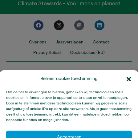
Climate Stewards - Voor mens en planeet
Over ons
Jaarverslagen
Contact
Privacy Beleid
Cookiebeleid (EU)
Beheer cookie toestemming
Om de beste ervaringen te bieden, gebruiken wij technologieën zoals
Nederland
Verenigd Koninkrijk
Verenigde Staten
cookies om informatie over je apparaat op te slaan en/of te raadplegen.
Door in te stemmen met deze technologieën kunnen wij gegevens zoals
surfgedrag of unieke ID's op deze site verwerken. Als je geen toestemming
Climate Stewards is onderdeel van Stichting A Rocha Nederland,
geeft of uw toestemming intrekt, kan dit een nadelige invloed hebben op
een geregistreerd goed doel in Nederland (RSIN: 815032924).
bepaalde functies en mogelijkheden.
Climate Stewards KVK-nummer: 32095673
© Copyright Climate Stewards Ltd. – All rights reserved.
Accepteren