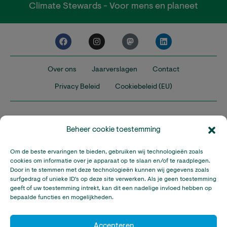
Climate Stewards - Voor mens en planeet
Over ons
Jaarverslagen
Contact
Privacy Beleid
Cookiebeleid (EU)
Beheer cookie toestemming
Om de beste ervaringen te bieden, gebruiken wij technologieën zoals
Nederland
Verenigd Koninkrijk
Verenigde Staten
cookies om informatie over je apparaat op te slaan en/of te raadplegen.
Door in te stemmen met deze technologieën kunnen wij gegevens zoals
surfgedrag of unieke ID's op deze site verwerken. Als je geen toestemming
Climate Stewards is onderdeel van Stichting A Rocha Nederland,
geeft of uw toestemming intrekt, kan dit een nadelige invloed hebben op
een geregistreerd goed doel in Nederland (RSIN: 815032924).
bepaalde functies en mogelijkheden.
Climate Stewards KVK-nummer: 32095673
© Copyright Climate Stewards Ltd. – All rights reserved.
Accepteren