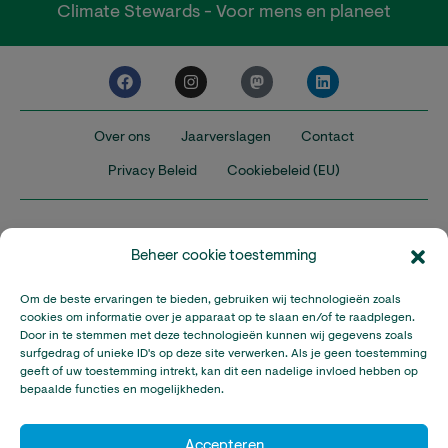
Climate Stewards - Voor mens en planeet
Over ons
Jaarverslagen
Contact
Privacy Beleid
Cookiebeleid (EU)
Beheer cookie toestemming
Om de beste ervaringen te bieden, gebruiken wij technologieën zoals
Nederland
Verenigd Koninkrijk
Verenigde Staten
cookies om informatie over je apparaat op te slaan en/of te raadplegen.
Door in te stemmen met deze technologieën kunnen wij gegevens zoals
surfgedrag of unieke ID's op deze site verwerken. Als je geen toestemming
Climate Stewards is onderdeel van Stichting A Rocha Nederland,
geeft of uw toestemming intrekt, kan dit een nadelige invloed hebben op
een geregistreerd goed doel in Nederland (RSIN: 815032924).
bepaalde functies en mogelijkheden.
Climate Stewards KVK-nummer: 32095673
© Copyright Climate Stewards Ltd. – All rights reserved.
Accepteren