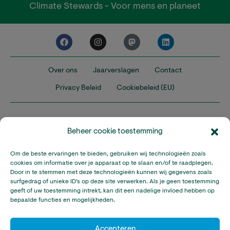
Climate Stewards - Voor mens en planeet
Over ons
Jaarverslagen
Contact
Privacy Beleid
Cookiebeleid (EU)
Beheer cookie toestemming
Om de beste ervaringen te bieden, gebruiken wij technologieën zoals
Nederland
Verenigd Koninkrijk
Verenigde Staten
cookies om informatie over je apparaat op te slaan en/of te raadplegen.
Door in te stemmen met deze technologieën kunnen wij gegevens zoals
surfgedrag of unieke ID's op deze site verwerken. Als je geen toestemming
Climate Stewards is onderdeel van Stichting A Rocha Nederland,
geeft of uw toestemming intrekt, kan dit een nadelige invloed hebben op
een geregistreerd goed doel in Nederland (RSIN: 815032924).
bepaalde functies en mogelijkheden.
Climate Stewards KVK-nummer: 32095673
© Copyright Climate Stewards Ltd. – All rights reserved.
Accepteren