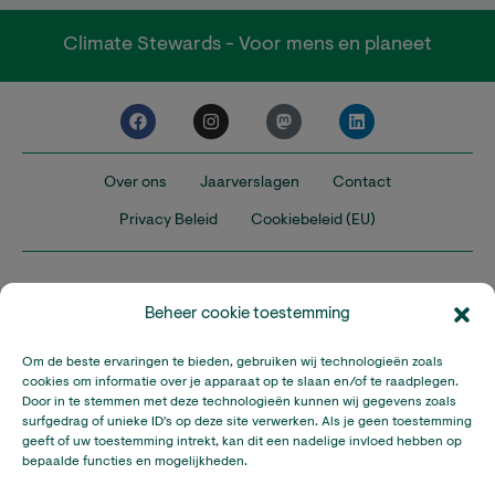
Climate Stewards - Voor mens en planeet
Over ons
Jaarverslagen
Contact
Privacy Beleid
Cookiebeleid (EU)
Beheer cookie toestemming
Om de beste ervaringen te bieden, gebruiken wij technologieën zoals
Nederland
Verenigd Koninkrijk
Verenigde Staten
cookies om informatie over je apparaat op te slaan en/of te raadplegen.
Door in te stemmen met deze technologieën kunnen wij gegevens zoals
surfgedrag of unieke ID's op deze site verwerken. Als je geen toestemming
Climate Stewards is onderdeel van Stichting A Rocha Nederland,
geeft of uw toestemming intrekt, kan dit een nadelige invloed hebben op
een geregistreerd goed doel in Nederland (RSIN: 815032924).
bepaalde functies en mogelijkheden.
Climate Stewards KVK-nummer: 32095673