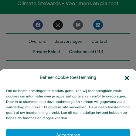
Climate Stewards - Voor mens en planeet
Over ons
Jaarverslagen
Contact
Privacy Beleid
Cookiebeleid (EU)
Beheer cookie toestemming
Om de beste ervaringen te bieden, gebruiken wij technologieën zoals
Nederland
Verenigd Koninkrijk
Verenigde Staten
cookies om informatie over je apparaat op te slaan en/of te raadplegen.
Door in te stemmen met deze technologieën kunnen wij gegevens zoals
surfgedrag of unieke ID's op deze site verwerken. Als je geen toestemming
Climate Stewards is onderdeel van Stichting A Rocha Nederland,
geeft of uw toestemming intrekt, kan dit een nadelige invloed hebben op
een geregistreerd goed doel in Nederland (RSIN: 815032924).
bepaalde functies en mogelijkheden.
Climate Stewards KVK-nummer: 32095673
© Copyright Climate Stewards Ltd. – All rights reserved.
Accepteren