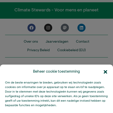
Climate Stewards - Voor mens en planeet
Over ons
Jaarverslagen
Contact
Privacy Beleid
Cookiebeleid (EU)
Beheer cookie toestemming
Om de beste ervaringen te bieden, gebruiken wij technologieën zoals
Nederland
Verenigd Koninkrijk
Verenigde Staten
cookies om informatie over je apparaat op te slaan en/of te raadplegen.
Door in te stemmen met deze technologieën kunnen wij gegevens zoals
surfgedrag of unieke ID's op deze site verwerken. Als je geen toestemming
Climate Stewards is onderdeel van Stichting A Rocha Nederland,
geeft of uw toestemming intrekt, kan dit een nadelige invloed hebben op
een geregistreerd goed doel in Nederland (RSIN: 815032924).
bepaalde functies en mogelijkheden.
Climate Stewards KVK-nummer: 32095673