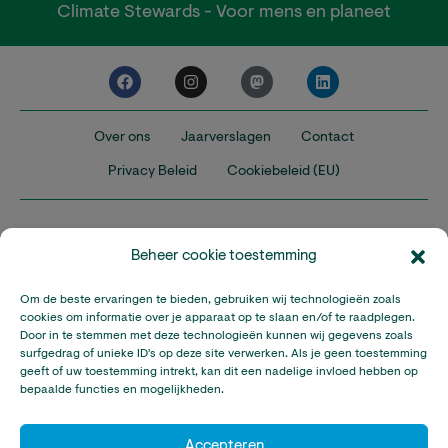
Climate Stewards - Voor mens en planeet
Over ons
Jaarverslagen
Contact
Privacy Beleid
Cookiebeleid (EU)
Beheer cookie toestemming
Om de beste ervaringen te bieden, gebruiken wij technologieën zoals
Nederland
Verenigd Koninkrijk
Verenigde Staten
cookies om informatie over je apparaat op te slaan en/of te raadplegen.
Door in te stemmen met deze technologieën kunnen wij gegevens zoals
surfgedrag of unieke ID's op deze site verwerken. Als je geen toestemming
Climate Stewards is onderdeel van Stichting A Rocha Nederland,
geeft of uw toestemming intrekt, kan dit een nadelige invloed hebben op
een geregistreerd goed doel in Nederland (RSIN: 815032924).
bepaalde functies en mogelijkheden.
Climate Stewards KVK-nummer: 32095673
© Copyright Climate Stewards Ltd. – All rights reserved.
Accepteren