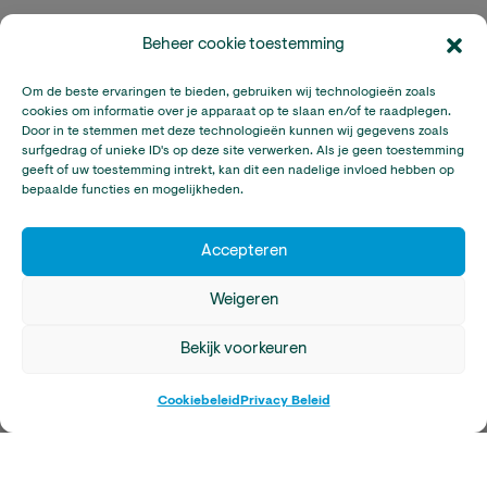
Onze Andere Projecten
Beheer cookie toestemming
Om de beste ervaringen te bieden, gebruiken wij technologieën zoals
cookies om informatie over je apparaat op te slaan en/of te raadplegen.
Door in te stemmen met deze technologieën kunnen wij gegevens zoals
surfgedrag of unieke ID's op deze site verwerken. Als je geen toestemming
geeft of uw toestemming intrekt, kan dit een nadelige invloed hebben op
bepaalde functies en mogelijkheden.
Accepteren
Weigeren
Bekijk voorkeuren
Uganda – Plastic Recyclen
Cookiebeleid
Privacy Beleid