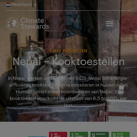
Nederland
ONZE PROJECTEN
Nepal – Kooktoestellen
In Nepal werken we samen met RIDS-Nepal om energie-
efficiënte kooktoestellen te installeren in huizen in het
Humla District in het noordwesten van Nepal. Elk
kooktoestel voorkomt de uitstoot van 6,5 ton CO₂ per
jaar.