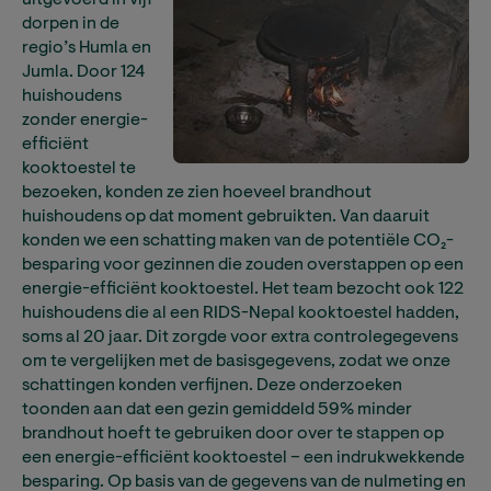
uitgevoerd in vijf
dorpen in de
regio’s Humla en
Jumla. Door 124
huishoudens
zonder energie-
efficiënt
kooktoestel te
bezoeken, konden ze zien hoeveel brandhout
huishoudens op dat moment gebruikten. Van daaruit
konden we een schatting maken van de potentiële CO₂-
besparing voor gezinnen die zouden overstappen op een
energie-efficiënt kooktoestel. Het team bezocht ook 122
huishoudens die al een RIDS-Nepal kooktoestel hadden,
soms al 20 jaar. Dit zorgde voor extra controlegegevens
om te vergelijken met de basisgegevens, zodat we onze
schattingen konden verfijnen. Deze onderzoeken
toonden aan dat een gezin gemiddeld 59% minder
brandhout hoeft te gebruiken door over te stappen op
een energie-efficiënt kooktoestel – een indrukwekkende
besparing. Op basis van de gegevens van de nulmeting en